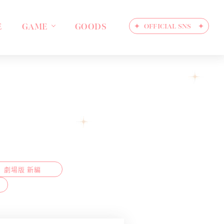
E
GAME
GOODS
OFFICIAL SNS
劇場版 新編