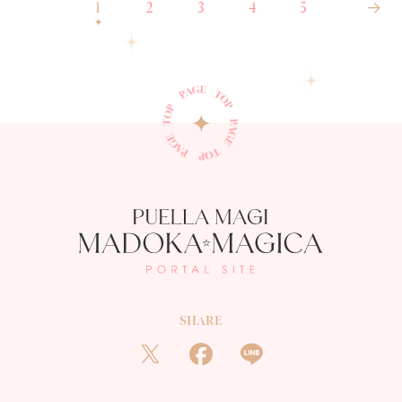
1
2
3
4
5
SHARE