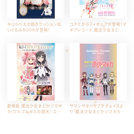
キュゥべえの抱きクッションぬ
コナミからフィギュアが登場！マ
いぐるみBOOKが登場！
ギアレコード 魔法少女まどか
☆マギカ外伝 Splash Girls 鹿
目まどか/暁美ほむら
劇場版 魔法少女まどか☆マギ
サマンサタバサプチチョイスよ
カ〈ワルプルギスの廻天〉 エポ
り「魔法少女まどか☆マギカ」と
スカード が登場！
の初コレクションが 登場！