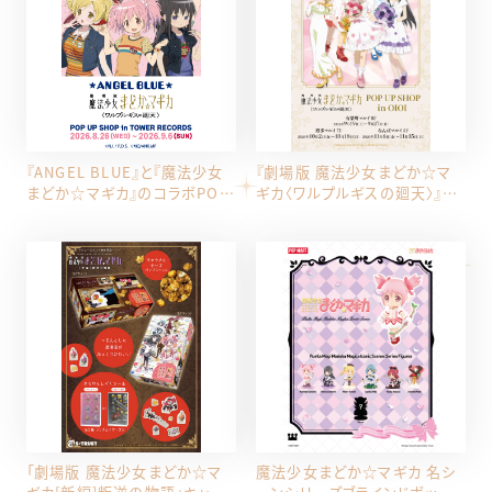
『ANGEL BLUE』と『魔法少女
『劇場版 魔法少女まどか☆マ
まどか☆マギカ』のコラボPOP
ギカ〈ワルプルギスの廻天〉』
UPがタワーレコードで開催
POP UP SHOP in OIOIが開
催決定
「劇場版 魔法少女まどか☆マ
魔法少女まどか☆マギカ 名シ