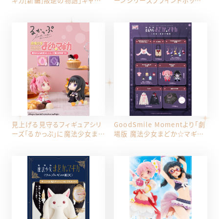
ギカ[新編]叛逆の物語」キャラ
ーンシリーズブラインドボック
メルチーズポップコーンマルチ
スフィギュア
BOX2種(きらりんしずくシール
入)
見上げる見守るフィギュアシリ
GoodSmile Momentより「劇
ーズ「るかっぷ」に魔法少女まど
場版 魔法少女まどか☆マギカ
か☆マギカが登場！
[新編]叛逆の物語」シリーズグ
ッズが登場！