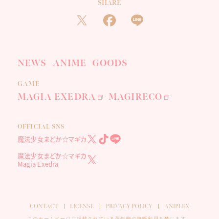
SHARE
NEWS
ANIME
GOODS
GAME
MAGIA EXEDRA
MAGIRECO
OFFICIAL SNS
魔法少女まどか☆マギカ
魔法少女まどか☆マギカ
Magia Exedra
CONTACT
LICENSE
PRIVACY POLICY
ANIPLEX