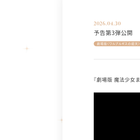
2026.04.30
予告第3弾公開
劇場版〈ワルプルギスの廻天〉
『劇場版 魔法少女