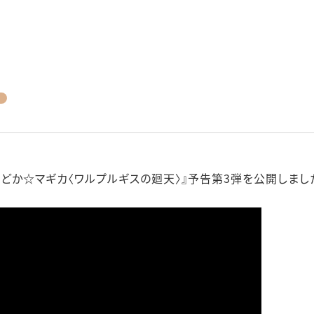
まどか☆マギカ〈ワルプルギスの廻天〉』予告第3弾を公開しまし