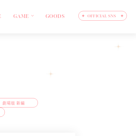
E
GAME
GOODS
OFFICIAL SNS
劇場版 新編