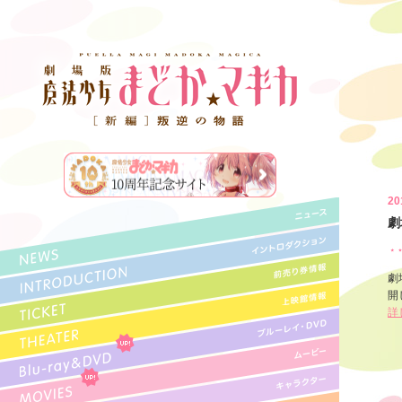
20
劇
劇
開
詳