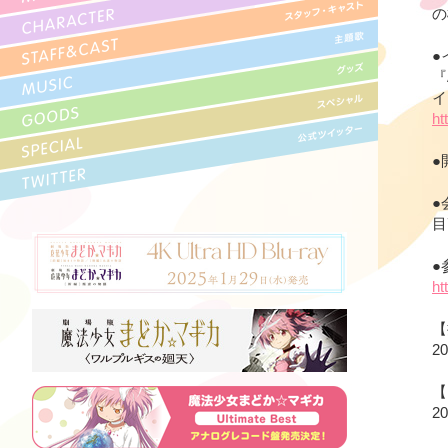
の
●
『
イ
ht
●
●
目
●
ht
【
2
【
2