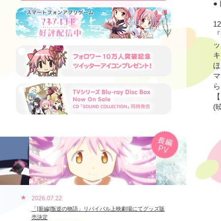
●
1
『
ッ
キ
ほ
マ
ら
【
(
2026.07.22
「[新編]叛逆の物語」リバイバル上映劇場にてグッズ販
売決定