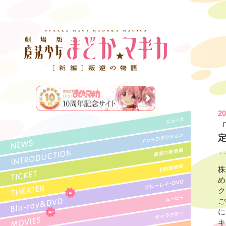
20
「
株
め
ク
ご
に
キ