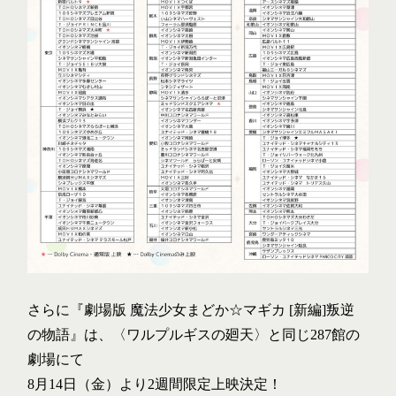
TOP
さらに『劇場版 魔法少女まどか☆マギカ [新編]叛逆
の物語』は、〈ワルプルギスの廻天〉と同じ287館の
NEWS
劇場にて
8月14日（金）より2週間限定上映決定！