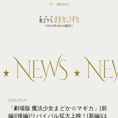
MENU
2026.07.01
「劇場版 魔法少女まどか☆マギカ」[前
編][後編]リバイバル拡大上映！[新編]は