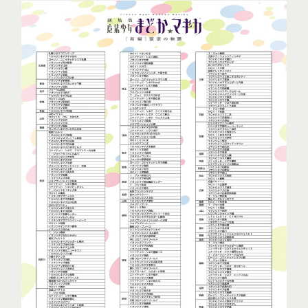
INTRODUCTION
STORY
MOVIE
STAFF・CAST
TICKET
CHARACTER
MUSIC
GOODS