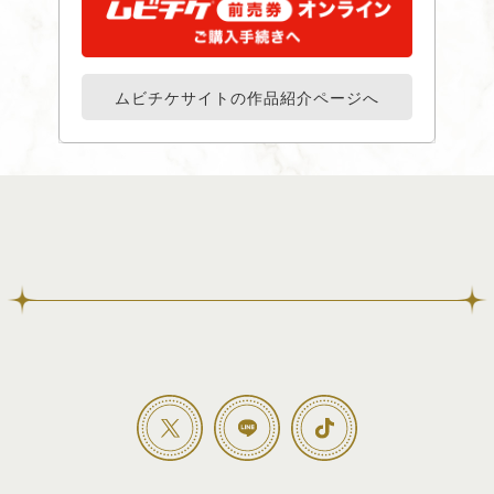
STAFF・CAST
TICKET
CHARACTER
MUSIC
GOODS
THEATER