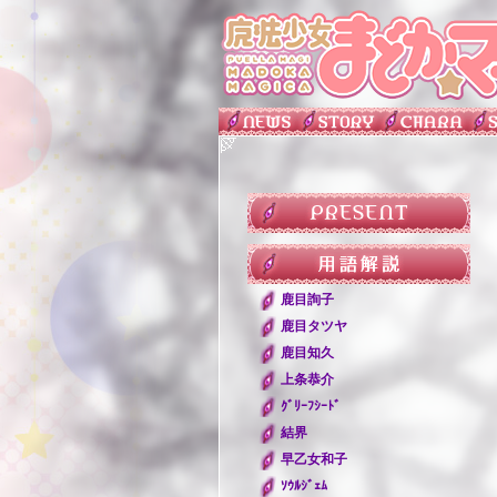
鹿目詢子
鹿目タツヤ
鹿目知久
上条恭介
ｸﾞﾘｰﾌｼｰﾄﾞ
結界
早乙女和子
ｿｳﾙｼﾞｪﾑ