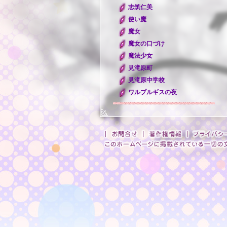
志筑仁美
使い魔
魔女
魔女の口づけ
魔法少女
見滝原町
見滝原中学校
ワルプルギスの夜