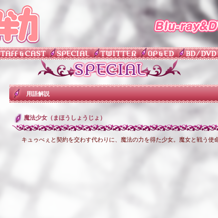
用語解説
魔法少女（まほうしょうじょ）
キュゥべぇと契約を交わす代わりに、魔法の力を得た少女。魔女と戦う使